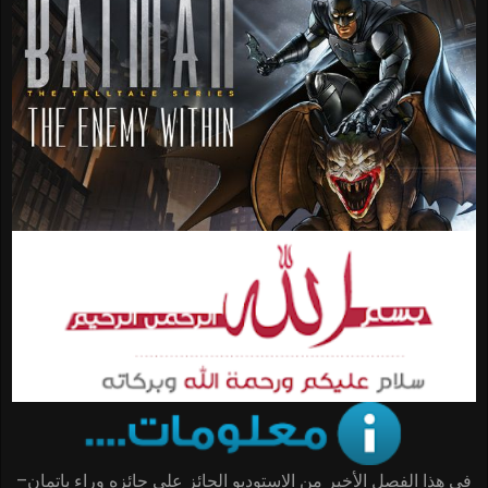
في هذا الفصل الأخير من الاستوديو الحائز علي جائزه وراء باتمان–