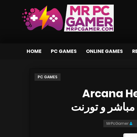
HOME
PC GAMES
ONLINE GAMES
R
PC GAMES
تحميل لعبة Ar
MrPcGamer