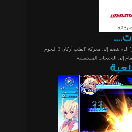
الحرف الجديد للعب “مينوري امانوهارا” والجديدة أركانا “ايتشاو” الدم ينضم إلى معركة “القلب أركان 3 النجوم
ضمام إلى التحديثات المستقبلية