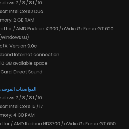
dows 7 / 8 / 8.1 / 10
sor: Intel Core2 Duo
mory: 2 GB RAM
better / AMD Radeon X1900 / nVidia GeForce GT 620
(Windows 8.1)
ctX: Version 9.0c
dband Internet connection
 10 GB available space
Card: Direct Sound
المواصفات الموصى :
dows 7 / 8 / 8.1 / 10
or: Intel Core i5 / i7
mory: 4 GB RAM
etter / AMD Radeon HD3700 / nVidia GeForce GT 650