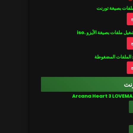
ملفات بصيغة تورنت
ج
ج
ج
نت