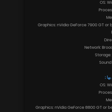
OS: Win
Proces
Me
Graphics: nVidia GeForce 7900 GT or 
Dire
Network: Broa
Storage:
Sound 
 بها
OS: Win
Process
Me
Graphics: nVidia GeForce 8800 GT or b