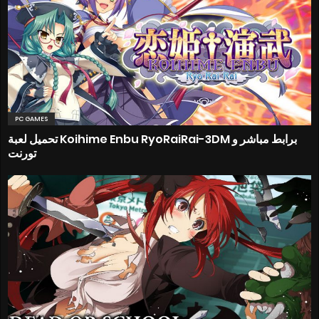
PC GAMES
تحميل لعبة Koihime Enbu RyoRaiRai-3DM برابط مباشر و
تورنت