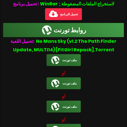
WinRar ; لاستخراج الملفات المضغوطة
تحميل برنامج :
تحميل البرنامج
روابط تورنت
تحميل اللعبة:
No Mans Sky (v1.2 The Path Finder
Update, MULTI14) [FitGirl Repack].Torrent
ملف تورنت
او
ملف تورنت
او
ملف تورنت
او