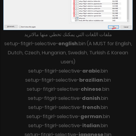
ملفات اللغات التي يمكنك تخطي منها مالاتريد
setup-fitgirl-selective-
english
.bin (A MUST for English,
Dutch, Czech, Hungarian, Swedish, Turkish & Korean
users)
setup-fitgirl-selective-
arabic
.bin
setup-fitgirl-selective-
brazilian
.bin
setup-fitgirl-selective-
chinese
.bin
setup-fitgirl-selective-
danish
.bin
setup-fitgirl-selective-
french
.bin
setup-fitgirl-selective-
german
.bin
setup-fitgirl-selective-
italian
.bin
setup-fitgirl-selective-
japanese
.bin