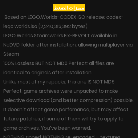
مميزات الضغظ
Based on LEGO.Worlds-CODEX ISO release: codex-
lego.worlds.iso (2,240,315,392 bytes)
LEGO.Worlds.Steamworks.Fix-REVOLT available in
NoDVD folder after installation, allowing multiplayer via
Steam
100% Lossless BUT NOT MD5 Perfect: all files are
identical to originals after installation
Unlike most of my repacks, this one IS NOT MD5
Perfect: game archives were unpacked to make
selective download (and better compression) possible.
It doesn’t affect game perfomance, but may affect
future patches, if some of them will try to apply to
game archives. You’ve been warned.
NOTHING ripped, NOTHING re-encoded – textures,