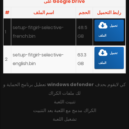
على Google Drive
#
اسم الملف
الحجم
رابط التحميل
تحميل
setup-fitgirl-selective-
48.5
1
french.bin
GB
الملف
تحميل
setup-fitgirl-selective-
63.3
2
english.bin
GB
الملف
تعطيل برنامج الحماية و
windows defender
كي لايقوم بحدف
لك ملفات الكراك
تتبيت اللعبة
الكراك مدمج مع اللعبة بعد التتبيت
تشغيل اللعبة