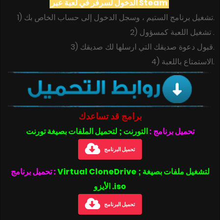
الدخول لسرفر في لعبة عبر
Steam
وسجل الدخول إلى حساب الخاص بك
1) تشغيل برنامج الستيم ،
.
2) تشغيل اللعبة كمسؤول .
3) قبول دعوة صديقك التي ارسلها لك صديقك.
4)
الاستمتاع باللعبة.
برامج قد تساعدك
تحميل برنامج :
التورنت ; لتحميل الملفات بصيغة تورنت
تحميل البرنامج
Virtual CloneDrive ; لتشغيل ملفات بصيغة
تحميل برنامج :
الأيزو .iso
تحميل البرنامج